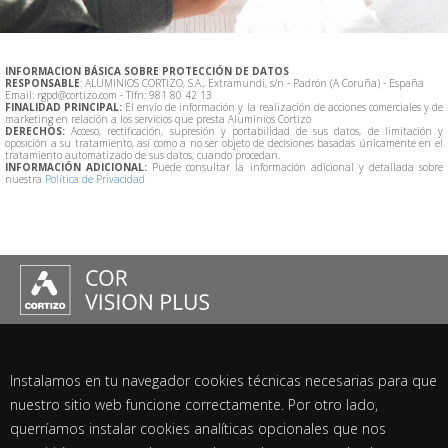
INFORMACION BÁSICA SOBRE PROTECCIÓN DE DATOS
RESPONSABLE
: ALUMINIOS CORTIZO, S.A., Extramundi, s/n - Padrón (A Coruña) - España
Email: rgpd@cortizo.com - Tlfn: 981 80 42 13
FINALIDAD PRINCIPAL:
El envío de información y la realización de acciones comerciales y de
marketing en relación a los servicios que presta Aluminios Cortizo
DERECHOS:
Acceso, rectificación, supresión y portabilidad de sus datos, de limitación y
oposición a su tratamiento, así como a no ser objeto de decisiones basadas únicamente en el
tratamiento automatizado de sus datos, cuando procedan.
INFORMACIÓN ADICIONAL:
Puede consultar la información adicional y detallada sobre
nuestra
Política de Privacidad
HOME
COR VISION PLUS
Instalamos en tu navegador cookies técnicas necesarias para que
La grandeza del minimalismo
nuestro sitio web funcione correctamente. Por otro lado,
Máximas prestaciones
querríamos instalar cookies analíticas opcionales que nos
Respuesta técnica